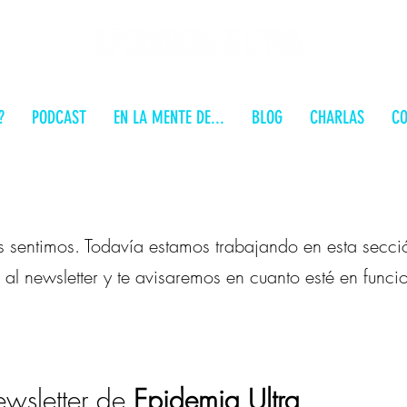
?
PODCAST
EN LA MENTE DE...
BLOG
CHARLAS
CO
s sentimos. Todavía estamos trabajando en esta secci
 al newsletter y te avisaremos en cuanto esté en func
wsletter de
Epidemia Ultra