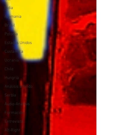
India
Alemania
Brasil
Polonia
Estados Unidos
Costa Rica
Ucrania
Chile
Hungría
Análisis a fondo
Serbia
Audio-Análisis
Formación
Entrevista
Alt-Right