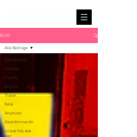
BLOG
Alle Beiträge
Alle Beiträge
Podcast
España
Bélgica
Trailer
Italia
Anuncios
Desinformación
Lo que hay que
leer