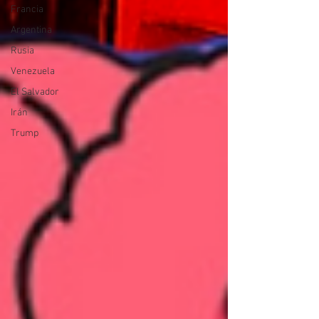
Francia
Argentina
Rusia
Venezuela
El Salvador
Irán
Trump