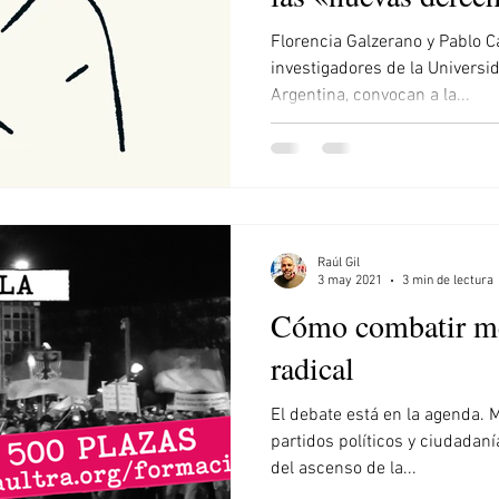
ia
Venezuela
El Salvador
Irán
Trump
Florencia Galzerano y Pablo C
investigadores de la Universi
Argentina, convocan a la...
Raúl Gil
3 may 2021
3 min de lectura
Cómo combatir mej
radical
El debate está en la agenda.
partidos políticos y ciudadan
del ascenso de la...