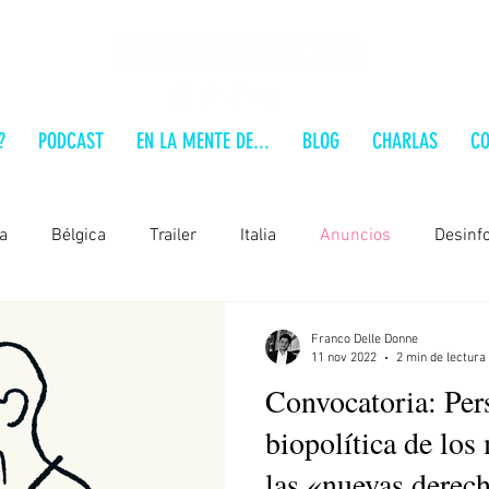
?
PODCAST
EN LA MENTE DE...
BLOG
CHARLAS
CO
a
Bélgica
Trailer
Italia
Anuncios
Desinf
Alemania
Brasil
Polonia
Estados Unidos
Franco Delle Donne
11 nov 2022
2 min de lectura
Convocatoria: Pers
 a fondo
Serbia
Audio-Análisis
Formación
En
biopolítica de los
las «nuevas derec