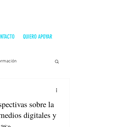
NTACTO
QUIERO APOYAR
ormación
Costa Rica
Ucrania
pectivas sobre la
trevista
Alt-Right
 medios digitales y
has»