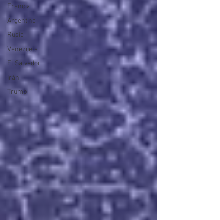
Francia
Argentina
Rusia
Venezuela
El Salvador
Irán
Trump