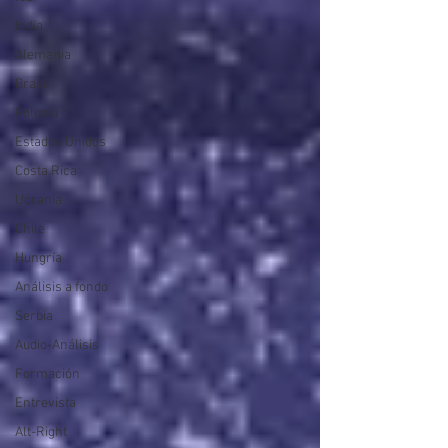
India
Alemania
Brasil
Polonia
Estados Unidos
Costa Rica
Ucrania
Chile
Hungría
Análisis a fondo
Serbia
Audio-Análisis
Formación
Entrevista
Alt-Right