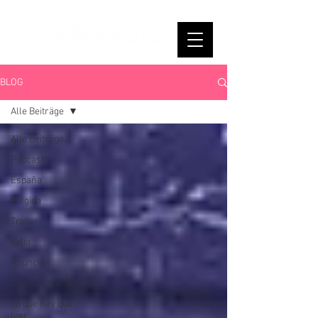
BLOG
Alle Beiträge
Alle Beiträge
Podcast
España
Bélgica
Trailer
Italia
Anuncios
Desinformación
Lo que hay que
leer