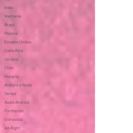
India
Alemania
Brasil
Polonia
Estados Unidos
Costa Rica
Ucrania
Chile
Hungría
Análisis a fondo
Serbia
Audio-Análisis
Formación
Entrevista
Alt-Right