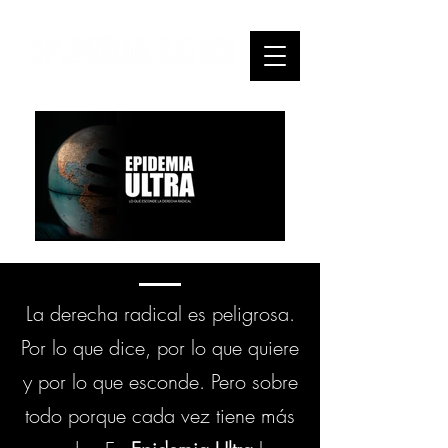
La derecha radical es peligrosa.
Por lo que dice, por lo que quiere
y por lo que esconde. Pero sobre
todo porque cada vez tiene más