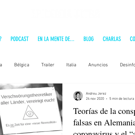
?
PODCAST
EN LA MENTE DE...
BLOG
CHARLAS
CO
a
Bélgica
Trailer
Italia
Anuncios
Desinf
Alemania
Brasil
Polonia
Estados Unidos
Andreu Jerez
24 nov 2020
5 min de lectura
Teorías de la cons
 a fondo
Serbia
Audio-Análisis
Formación
En
falsas en Alemania
coronavirus y el “