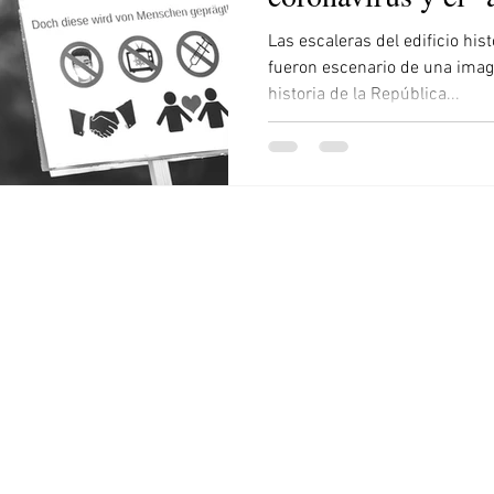
ia
Venezuela
El Salvador
Irán
Trump
Las escaleras del edificio his
fueron escenario de una imag
historia de la República...
© 2020-2024 Epidemia Ultra