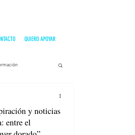
NTACTO
QUIERO APOYAR
ormación
Costa Rica
Ucrania
piración y noticias
trevista
Alt-Right
: entre el
ayer dorado”