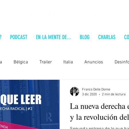
?
PODCAST
EN LA MENTE DE...
BLOG
CHARLAS
CO
a
Bélgica
Trailer
Italia
Anuncios
Desinf
Alemania
Brasil
Polonia
Estados Unidos
Franco Delle Donne
3 dic 2020
2 min de lectura
La nueva derecha 
 a fondo
Serbia
Audio-Análisis
Formación
En
y la revolución de