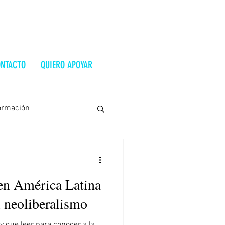
NTACTO
QUIERO APOYAR
ormación
Costa Rica
Ucrania
en América Latina
trevista
Alt-Right
l neoliberalismo