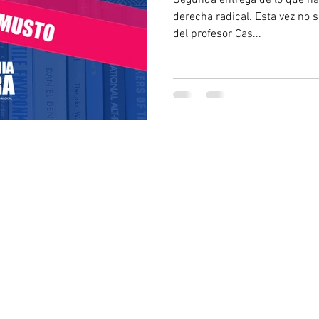
Segunda entrega de lo que hay
ia
Venezuela
El Salvador
Irán
Trump
derecha radical. Esta vez no 
del profesor Cas...
© 2020-2024 Epidemia Ultra