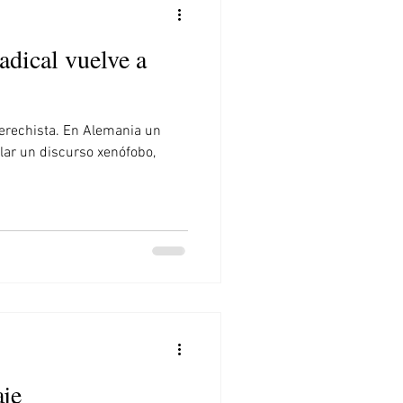
adical vuelve a
aderechista. En Alemania un
lar un discurso xenófobo,
aje