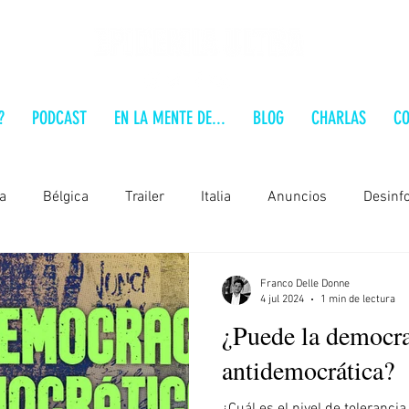
?
PODCAST
EN LA MENTE DE...
BLOG
CHARLAS
CO
a
Bélgica
Trailer
Italia
Anuncios
Desinf
Alemania
Brasil
Polonia
Estados Unidos
Franco Delle Donne
4 jul 2024
1 min de lectura
¿Puede la democra
 a fondo
Serbia
Audio-Análisis
Formación
En
antidemocrática?