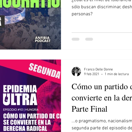
¿Cuál es el nivel de toleranci
ia
Venezuela
El Salvador
Irán
Trump
sólo buscan discriminar, desh
personas?
Franco Delle Donne
9 feb 2021
1 min de lectura
Cómo un partido d
convierte en la der
Parte Final
...o pragmatismo, nacionalism
segunda parte del episodio de 