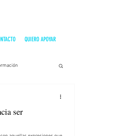
NTACTO
QUIERO APOYAR
ormación
Costa Rica
Ucrania
cia ser
trevista
Alt-Right