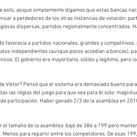
e esto, asique simplemente digamos que estas bancas nac
ar a perdedores de los otras instancias de votación: part
ligiosas dispersas, partidos regionalmente concentrados. H
do favorecía a partidos nacionales, grandes y competitivos,
tos independientes (aunque pocos accedían a bancas), par
nicos. El gobierno era mayoritario, sólido y legítimo, pero la
) de Viktor? Pensó que el sistema era demasiado bueno para
as las reglas del juego para que sea para él solo: magnitude
 de participación. Haber ganado 2/3 de la asamblea en 2010
r el tamaño de la asamblea: bajó de 386 a 199 pero manten
. Menos para repartir entre los competidores. De esas 199