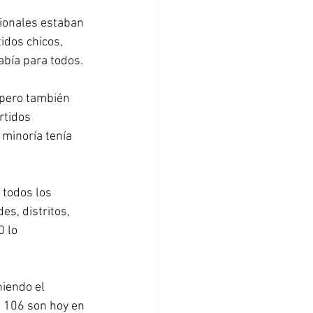
ionales estaban 
idos chicos, 
abía para todos.
 pero también 
tidos 
 minoría tenía 
 todos los 
s, distritos, 
 lo 
iendo el 
, 106 son hoy en 