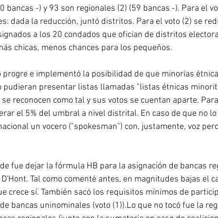
70 bancas -) y 93 son regionales (2) (59 bancas -). Para el vot
es: dada la reducción, juntó distritos. Para el voto (2) se red
ignados a los 20 condados que ofician de distritos elector
ás chicas, menos chances para los pequeños.
o progre e implementó la posibilidad de que minorías étnic
pudieran presentar listas llamadas "listas étnicas minorita
se reconocen como tal y sus votos se cuentan aparte. Para
rar el 5% del umbral a nivel distrital. En caso de que no lo
nacional un vocero ("spokesman") con, justamente, voz pero
de fue dejar la fórmula HB para la asignación de bancas reg
la D'Hont. Tal como comenté antes, en magnitudes bajas el c
e crece sí. También sacó los requisitos mínimos de partici
 de bancas uninominales (voto (1)).Lo que no tocó fue la re