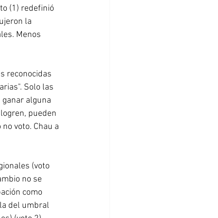
o (1) redefinió 
ujeron la 
ales. Menos 
as reconocidas 
rias". Solo las 
 ganar alguna 
 logren, pueden 
 no voto. Chau a 
ionales (voto 
ambio no se 
pación como 
gla del umbral 