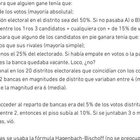
ara que alguien gane tenía que: 
e los votos (mayoría absoluta); 
ción electoral en el distrito sea del 50%. Si no pasaba A) o B
 entre los 1ros 3 candidatos + cualquiera con + de 15% de v
para que alguno de los candidatos en pie ganara tenía que:
s que sus rivales (mayoría simple); 
nos el 25% del electorado. Si había empate en votos o la pa
es la banca quedaba vacante. Loco, ¿no?
ional en los 20 distritos electorales que coincidían con los 
2 bancas en magnitudes de distrito que variaban entre 4 (m
de la magnitud era 6 (media).
cceder al reparto de bancas era del 5% de los votos distrita
entre 2, entonces el piso subía al 10%. Si se juntaban 3 o m
s, vió.
cas se usaba la fórmula Hagenbach-Bischoff (no se preocu