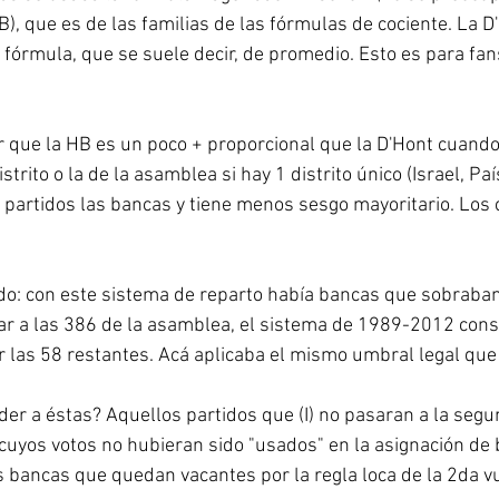
), que es de las familias de las fórmulas de cociente. La D'
 fórmula, que se suele decir, de promedio. Esto es para fa
 que la HB es un poco + proporcional que la D'Hont cuando
strito o la de la asamblea si hay 1 distrito único (Israel, Paí
partidos las bancas y tiene menos sesgo mayoritario. Los c
do: con este sistema de reparto había bancas que sobraba
gar a las 386 de la asamblea, el sistema de 1989-2012 con
r las 58 restantes. Acá aplicaba el mismo umbral legal que 
er a éstas? Aquellos partidos que (I) no pasaran a la segu
os cuyos votos no hubieran sido "usados" en la asignación de 
bancas que quedan vacantes por la regla loca de la 2da vu