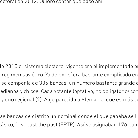
ectoral en 2012. Quiero contar qué pasó ahí.
dor
Irán
Trump
de 2010 el sistema electoral vigente era el implementado 
régimen soviético. Ya de por sí era bastante complicado e
 se componía de 386 bancas, un número bastante grande qu
dianos y chicos. Cada votante (optativo, no obligatorio) co
1) y uno regional (2). Algo parecido a Alemania, que es más c
las bancas de distrito uninominal donde el que ganaba se ll
ásico, first past the post (FPTP). Así se asignaban 176 ban