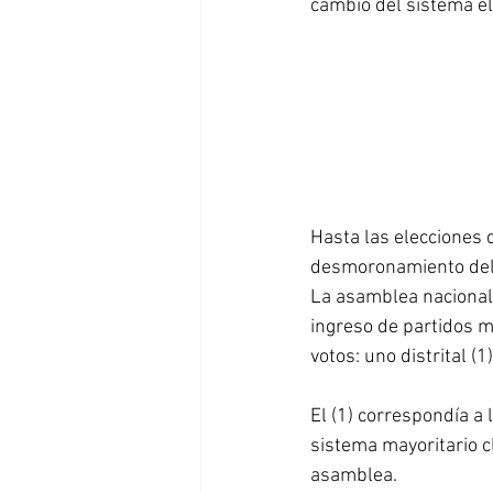
cambio del sistema el
Rusia
Venezuela
El Salva
Hasta las elecciones 
desmoronamiento del 
La asamblea nacional
ingreso de partidos me
votos: uno distrital (
El (1) correspondía a 
sistema mayoritario cl
asamblea.