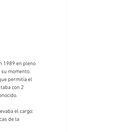
en 1989 en pleno 
n su momento. 
e permitía el 
ntaba con 2 
onocido.
evaba el cargo: 
cas de la 