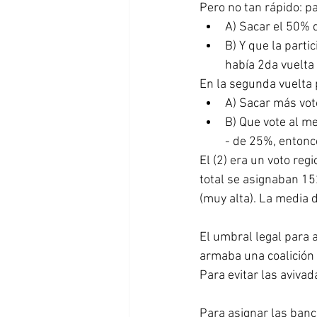
Pero no tan rápido: p
A) Sacar el 50% d
B) Y que la parti
había 2da vuelta
En la segunda vuelta 
A) Sacar más voto
B) Que vote al me
- de 25%, entonc
El (2) era un voto reg
total se asignaban 15
(muy alta). La media 
El umbral legal para a
armaba una coalición 
Para evitar las avivada
Para asignar las ban