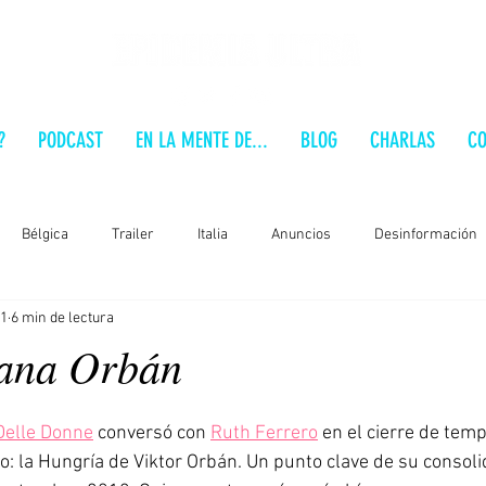
?
PODCAST
EN LA MENTE DE...
BLOG
CHARLAS
CO
Bélgica
Trailer
Italia
Anuncios
Desinformación
21
6 min de lectura
Polonia
Estados Unidos
Costa Rica
Ucrania
Chile
gana Orbán
dio-Análisis
Formación
Entrevista
Alt-Right
Franci
Delle Donne
 conversó con 
Ruth Ferrero
 en el cierre de tem
o: la Hungría de Viktor Orbán. Un punto clave de su consolid