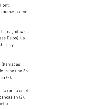
Hont, 
ns nomás, como 
 la magnitud es 
ses Bajos). La 
hicos y 
n (llamadas 
sideraba una 3ra 
en (2).
nda ronda en el 
bancas en (2). 
elta.