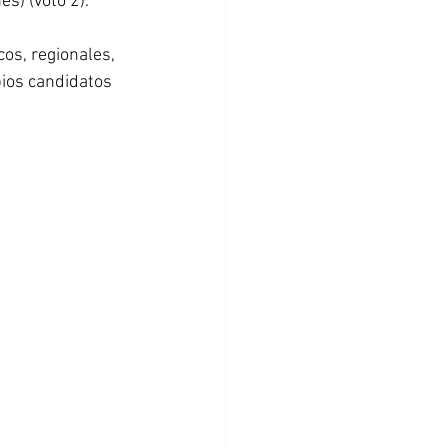
s) (voto 2).
os, regionales, 
ios candidatos 