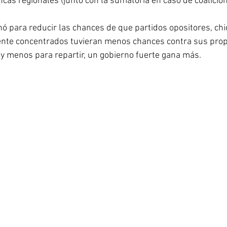
cas regionales (junto con la sumatoria en caso de coalicione
 para reducir las chances de que partidos opositores, chic
mente concentrados tuvieran menos chances contra sus prop
hay menos para repartir, un gobierno fuerte gana más.