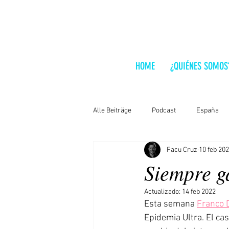
HOME
¿QUIÉNES SOMOS
Alle Beiträge
Podcast
España
Facu Cruz
10 feb 20
India
Alemania
Brasil
Siempre 
Actualizado:
14 feb 2022
Análisis a fondo
Serbia
Au
Esta semana 
Franco 
Epidemia Ultra. El cas