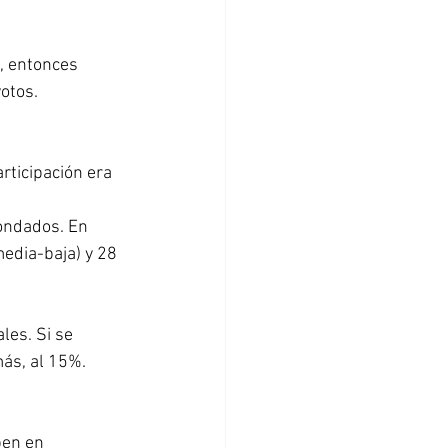
), entonces 
otos.
 
rticipación era 
condados. En 
edia-baja) y 28 
les. Si se 
ás, al 15%. 
pen en 