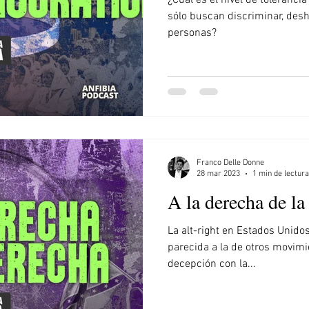
¿Cuál es el nivel de toleranci
ia
Venezuela
El Salvador
Irán
Trump
sólo buscan discriminar, desh
personas?
Franco Delle Donne
28 mar 2023
1 min de lectura
A la derecha de la
La alt-right en Estados Unido
parecida a la de otros movimi
decepción con la...