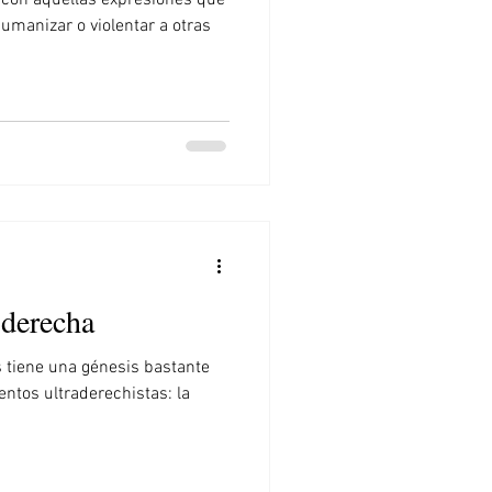
a con aquellas expresiones que
umanizar o violentar a otras
 derecha
s tiene una génesis bastante
entos ultraderechistas: la