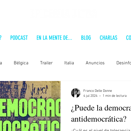
?
PODCAST
EN LA MENTE DE...
BLOG
CHARLAS
CO
a
Bélgica
Trailer
Italia
Anuncios
Desinf
Alemania
Brasil
Polonia
Estados Unidos
Franco Delle Donne
4 jul 2024
1 min de lectura
¿Puede la democra
 a fondo
Serbia
Audio-Análisis
Formación
En
antidemocrática?