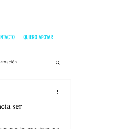
NTACTO
QUIERO APOYAR
ormación
Costa Rica
Ucrania
cia ser
trevista
Alt-Right